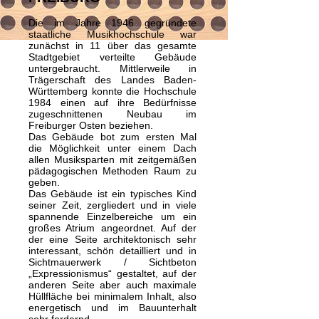
Die im Jahre 1946 gegründete
staatliche Musikhochschule war
zunächst in 11 über das gesamte
Stadtgebiet verteilte Gebäude
untergebraucht. Mittlerweile in
Trägerschaft des Landes Baden-
Württemberg konnte die Hochschule
1984 einen auf ihre Bedürfnisse
zugeschnittenen Neubau im
Freiburger Osten beziehen.
Das Gebäude bot zum ersten Mal
die Möglichkeit unter einem Dach
allen Musiksparten mit zeitgemäßen
pädagogischen Methoden Raum zu
geben.
Das Gebäude ist ein typisches Kind
seiner Zeit, zergliedert und in viele
spannende Einzelbereiche um ein
großes Atrium angeordnet. Auf der
der eine Seite architektonisch sehr
interessant, schön detailliert und in
Sichtmauerwerk / Sichtbeton
„Expressionismus“ gestaltet, auf der
anderen Seite aber auch maximale
Hüllfläche bei minimalem Inhalt, also
energetisch und im Bauunterhalt